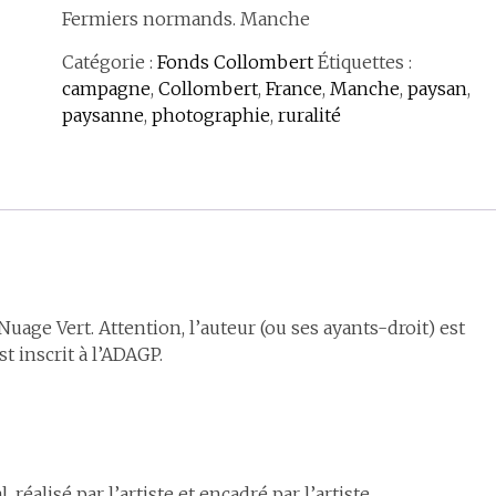
Fermiers normands. Manche
Catégorie :
Fonds Collombert
Étiquettes :
campagne
,
Collombert
,
France
,
Manche
,
paysan
,
paysanne
,
photographie
,
ruralité
age Vert. Attention, l’auteur (ou ses ayants-droit) est
t inscrit à l’ADAGP.
réalisé par l’artiste et encadré par l’artiste.