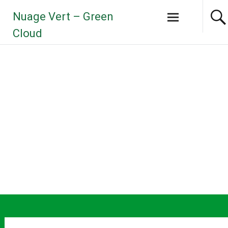
Aller
Nuage Vert – Green
au
contenu
Cloud
principal