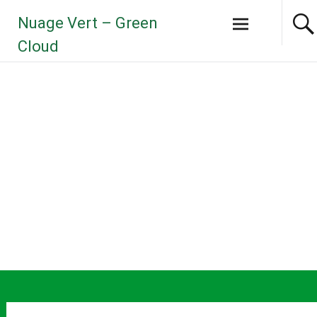
Aller
Nuage Vert – Green
au
contenu
Cloud
principal