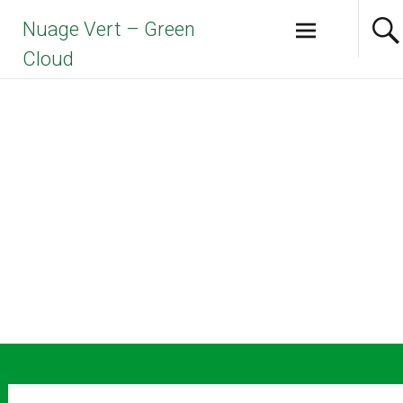
Aller
Nuage Vert – Green
au
contenu
Cloud
principal