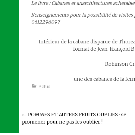
Le livre : Cabanes et anarchitectures achetable
Renseignements pour la possibilité de visites
0612296097
Intérieur de la cabane disparue de Thore
format de Jean-Françoid B
Robinson Cru
une des cabanes de la fer
Actus
Navigation
←
POMMES ET AUTRES FRUITS OUBLIES : se
promener pour ne pas les oublier !
de
l'article