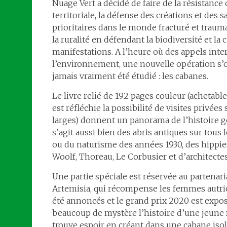
Nuage Vert a décidé de faire de la résistance 
territoriale, la défense des créations et des
prioritaires dans le monde fracturé et trauma
la ruralité en défendant la biodiversité et la 
manifestations. A l’heure où des appels inte
l’environnement, une nouvelle opération s’ou
jamais vraiment été étudié : les cabanes.
Le livre relié de 192 pages couleur (achetabl
est réfléchie la possibilité de visites privé
larges) donnent un panorama de l’histoire gé
s’agit aussi bien des abris antiques sur tous
ou du naturisme des années 1930, des hippies
Woolf, Thoreau, Le Corbusier et d’architecte
Une partie spéciale est réservée au partenari
Artemisia, qui récompense les femmes autric
été annoncés et le grand prix 2020 est expo
beaucoup de mystère l’histoire d’une jeune 
trouve espoir en créant dans une cabane isol