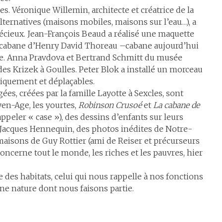
s. Véronique Willemin, architecte et créatrice de la
lternatives (maisons mobiles, maisons sur l’eau…), a
écieux. Jean-François Beaud a réalisé une maquette
a cabane d’Henry David Thoreau –cabane aujourd’hui
ie. Anna Pravdova et Bertrand Schmitt du musée
des Krizek à Goulles. Peter Blok a installé un morceau
quement et déplaçables.
es, créées par la famille Layotte à Sexcles, sont
en-Age, les yourtes,
Robinson Crusoé
et
La cabane de
ppeler « case »), des dessins d’enfants sur leurs
 Jacques Hennequin, des photos inédites de Notre-
aisons de Guy Rottier (ami de Reiser et précurseurs
 concerne tout le monde, les riches et les pauvres, hier
e des habitats, celui qui nous rappelle à nos fonctions
une nature dont nous faisons partie.