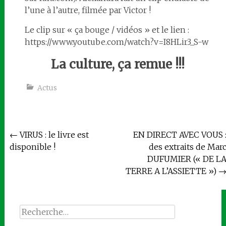
l’une à l’autre, filmée par Victor !
Le clip sur « ça bouge / vidéos » et le lien :
https://www.youtube.com/watch?v=I8HLir3_S-w
La culture, ça remue !!!
Actus
Navigation
←
VIRUS : le livre est
EN DIRECT AVEC VOUS 
disponible !
des extraits de Mar
de
DUFUMIER (« DE L
l'article
TERRE A L’ASSIETTE »)
Rechercher :