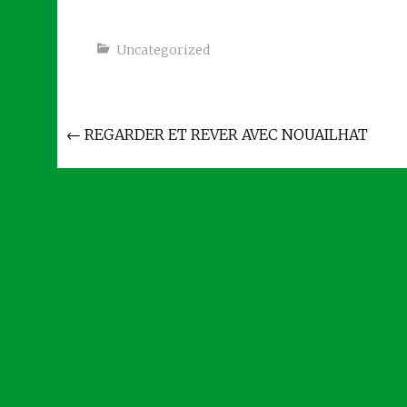
Uncategorized
Navigation
←
REGARDER ET REVER AVEC NOUAILHAT
de
l'article