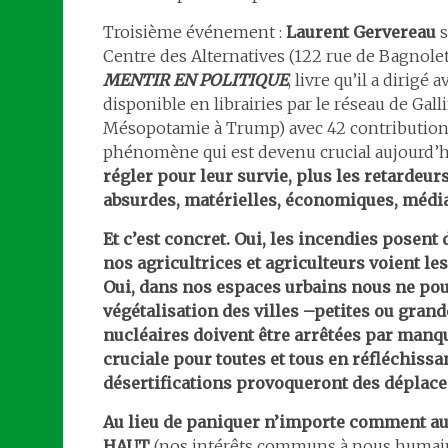
Troisième événement :
Laurent Gervereau
s
Centre des Alternatives (122 rue de Bagnolet
MENTIR EN POLITIQUE
, livre qu’il a dirig
disponible en librairies par le réseau de Gall
Mésopotamie à Trump) avec 42 contributions e
phénomène qui est devenu crucial aujourd’h
régler pour leur survie, plus les retardeur
absurdes, matérielles, économiques, médi
Et c’est concret. Oui, les incendies posent 
nos agricultrices et agriculteurs voient l
Oui, dans nos espaces urbains nous ne pou
végétalisation des villes –petites ou grand
nucléaires doivent être arrêtées par manque
cruciale pour toutes et tous en réfléchissa
désertifications provoqueront des déplac
Au lieu de paniquer n’importe comment au
HAUT
(nos intérêts communs à nous humains