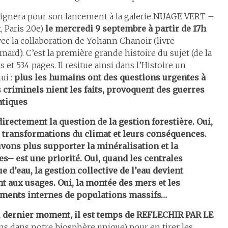
ignera pour son lancement à la galerie NUAGE VERT –
, Paris 20e)
le mercredi 9 septembre à partir de 17h
é avec la collaboration de Yohann Chanoir (livre
imard). C’est la première grande histoire du sujet (de la
t 534 pages. Il resitue ainsi dans l’Histoire un
ui :
plus les humains ont des questions urgentes à
s criminels nient les faits, provoquent des guerres
atiques
directement la question de la gestion forestière. Oui,
es transformations du climat et leurs conséquences.
vons plus supporter la minéralisation et la
es– est une priorité. Oui, quand les centrales
 d’eau, la gestion collective de l’eau devient
nt aux usages. Oui, la montée des mers et les
ements internes de populations massifs…
 dernier moment, il est temps de
REFLECHIR PAR LE
 dans notre biosphère unique) pour en tirer les