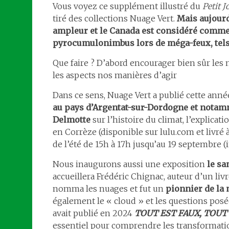
Vous voyez ce supplément illustré du
Petit J
tiré des collections Nuage Vert.
Mais aujourd
ampleur et le Canada est considéré comme 
pyrocumulonimbus lors de méga-feux, tels
Que faire ? D’abord encourager bien sûr les m
les aspects nos manières d’agir
Dans ce sens, Nuage Vert a publié cette ann
au pays d’Argentat-sur-Dordogne et notam
Delmotte
sur l’histoire du climat, l’explica
en Corrèze (disponible sur lulu.com et livré 
de l’été de 15h à 17h jusqu’au 19 septembre (
Nous inaugurons aussi une exposition
le sa
accueillera Frédéric Chignac, auteur d’un liv
nomma les nuages et fut un
pionnier de la
également le « cloud » et les questions posée
avait publié en 2024
TOUT EST FAUX, TOUT 
essentiel pour comprendre les transformatio