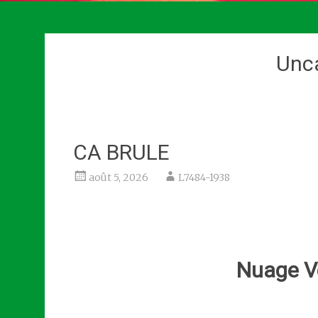
Unc
CA BRULE
août 5, 2026
L7484-1938
Nuage Ve