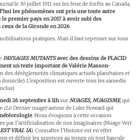
ournal
le 30 juillet 1911 sur les feux de forêts au Canada,
’hui les phénomènes ont pris une toute autre
le premier pays en 2017 à avoir subi des
 ceux de la Gironde en 2026
obilisations pratiques. Mais il faut repenser sur tous
ée
PAYSAGES MUTANTS
avec des dessins de PLACID
ment un texte important de Valérie Masson-
tion des dérèglements climatiques actuels planétaires et
à domicile). L’exposition est ouverte tous les samedis
inclus)
medi 26 septembre à 11h
sur
NUAGES, NUAGISME
, qui
re
(Le Dernier nuage)
autour de Luke Howard qui
 météorologie
. Nous évoquons à cette occasion
s par l’artificialisation de nos imaginaires (Nuage Vert
EST VRAI. IA
). Connaître l’Histoire est en effet
ns et définir les urgences au temps où tout bascule