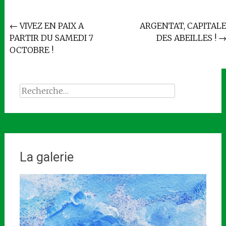
Navigation
←
VIVEZ EN PAIX A
ARGENTAT, CAPITAL
PARTIR DU SAMEDI 7
DES ABEILLES !
de
OCTOBRE !
l'article
Rechercher :
La galerie