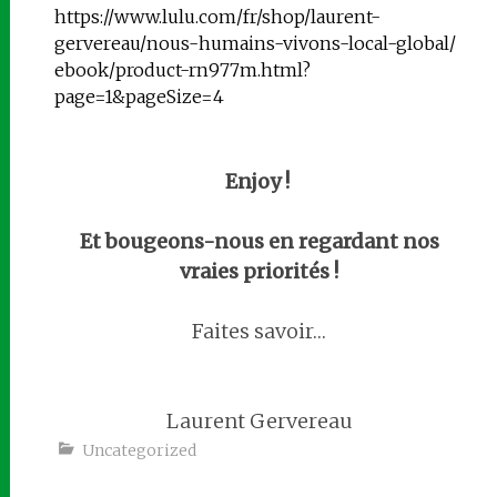
https://www.lulu.com/fr/shop/
laurent-
gervereau/nous-
humains-vivons-local-global/
ebook/product-rn977m.html?
page=1&pageSize=4
Enjoy !
Et bougeons-nous en regardant nos
vraies priorités !
Faites savoir…
Laurent Gervereau
Uncategorized