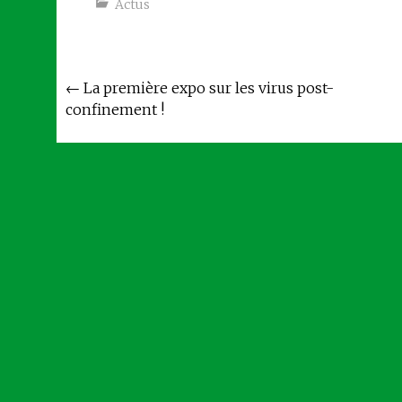
Actus
Navigation
←
La première expo sur les virus post-
confinement !
de
l'article